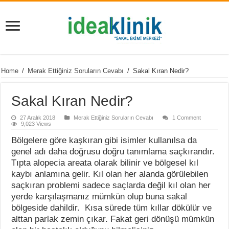
Home
/
Merak Ettiğiniz Soruların Cevabı
/
Sakal Kıran Nedir?
Sakal Kıran Nedir?
27 Aralık 2018
Merak Ettiğiniz Soruların Cevabı
1 Comment
9,023 Views
Bölgelere göre kaşkıran gibi isimler kullanılsa da
genel adı daha doğrusu doğru tanımlama saçkırandır.
Tıpta alopecia areata olarak bilinir ve bölgesel kıl
kaybı anlamına gelir. Kıl olan her alanda görülebilen
saçkıran problemi sadece saçlarda değil kıl olan her
yerde karşılaşmanız mümkün olup buna sakal
bölgeside dahildir. Kısa sürede tüm kıllar dökülür ve
alttan parlak zemin çıkar. Fakat geri dönüşü mümkün