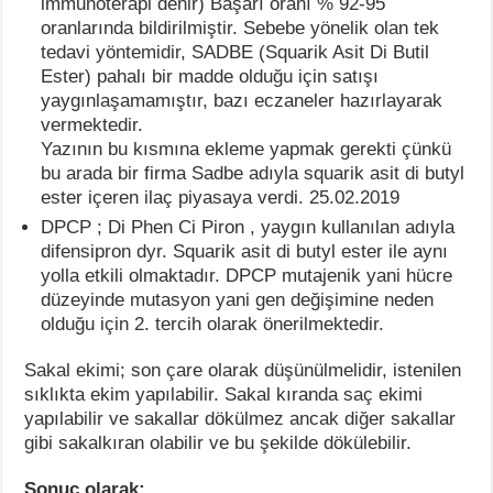
immunoterapi denir) Başarı oranı % 92-95
oranlarında bildirilmiştir. Sebebe yönelik olan tek
tedavi yöntemidir, SADBE (Squarik Asit Di Butil
Ester) pahalı bir madde olduğu için satışı
yaygınlaşamamıştır, bazı eczaneler hazırlayarak
vermektedir.
Yazının bu kısmına ekleme yapmak gerekti çünkü
bu arada bir firma Sadbe adıyla squarik asit di butyl
ester içeren ilaç piyasaya verdi. 25.02.2019
DPCP ; Di Phen Ci Piron , yaygın kullanılan adıyla
difensipron dyr. Squarik asit di butyl ester ile aynı
yolla etkili olmaktadır. DPCP mutajenik yani hücre
düzeyinde mutasyon yani gen değişimine neden
olduğu için 2. tercih olarak önerilmektedir.
Sakal ekimi; son çare olarak düşünülmelidir, istenilen
sıklıkta ekim yapılabilir. Sakal kıranda saç ekimi
yapılabilir ve sakallar dökülmez ancak diğer sakallar
gibi sakalkıran olabilir ve bu şekilde dökülebilir.
Sonuç olarak;