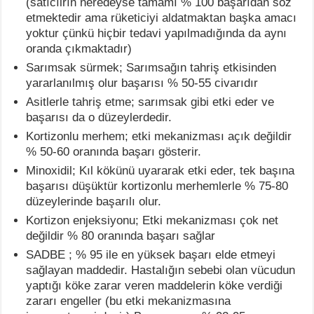
(satıcılrın neredeyse tamamı % 100 başarıdan söz
etmektedir ama rüketiciyi aldatmaktan başka amacı
yoktur çünkü hiçbir tedavi yapılmadığında da aynı
oranda çıkmaktadır)
Sarımsak sürmek; Sarımsağın tahriş etkisinden
yararlanılmış olur başarısı % 50-55 civarıdır
Asitlerle tahriş etme; sarımsak gibi etki eder ve
başarısı da o düzeylerdedir.
Kortizonlu merhem; etki mekanizması açık değildir
% 50-60 oranında başarı gösterir.
Minoxidil; Kıl kökünü uyararak etki eder, tek başına
başarısı düşüktür kortizonlu merhemlerle % 75-80
düzeylerinde başarılı olur.
Kortizon enjeksiyonu; Etki mekanizması çok net
değildir % 80 oranında başarı sağlar
SADBE ; % 95 ile en yüksek başarı elde etmeyi
sağlayan maddedir. Hastalığın sebebi olan vücudun
yaptığı köke zarar veren maddelerin köke verdiği
zararı engeller (bu etki mekanizmasına